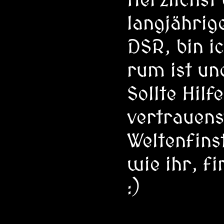
langjährig
DSR, bin i
rum ist un
Sollte Hil
vertrauens
Weltenfins
wie ihr, f
:)